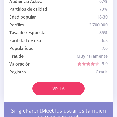
Audiencia Activa
67%
Partidos de calidad
70%
Edad popular
18-30
Perfiles
2 700 000
Tasa de respuesta
85%
Facilidad de uso
6.3
Popularidad
7.6
Fraude
Muy raramente
9.9
Valoración
Registro
Gratis
VISITA
SingleParentMeet los usuarios también
se registran aquí: