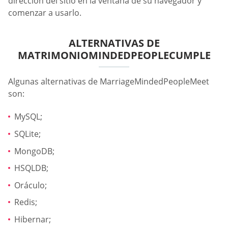
dirección del sitio en la ventana de su navegador y
comenzar a usarlo.
ALTERNATIVAS DE
MATRIMONIOMINDEDPEOPLECUMPLE
Algunas alternativas de MarriageMindedPeopleMeet
son:
MySQL;
SQLite;
MongoDB;
HSQLDB;
Oráculo;
Redis;
Hibernar;