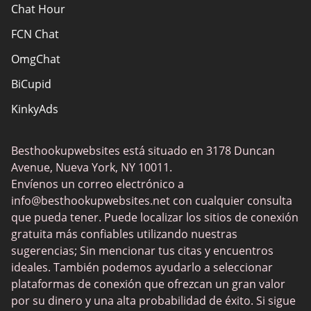
Chat Hour
FCN Chat
OmgChat
BiCupid
KinkyAds
SwapFinder
Besthookupwebsites está situado en 3178 Duncan
Together2Night
Avenue, Nueva York, NY 10011.
MyLOL
Envíenos un correo electrónico a
info@besthookupwebsites.net
con cualquier consulta
Swingtowns
que pueda tener. Puede localizar los sitios de conexión
Instabang
gratuita más confiables utilizando nuestras
sugerencias; Sin mencionar tus citas y encuentros
ideales. También podemos ayudarlo a seleccionar
plataformas de conexión que ofrezcan un gran valor
por su dinero y una alta probabilidad de éxito. Si sigue