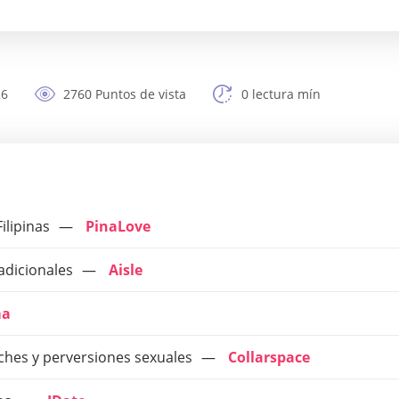
26
2760 Puntos de vista
0 lectura mín
ilipinas
PinaLove
adicionales
Aisle
ma
ches y perversiones sexuales
Collarspace