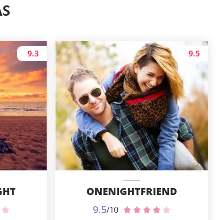
AS
9.3
9.5
GHT
ONENIGHTFRIEND
9.5
/10