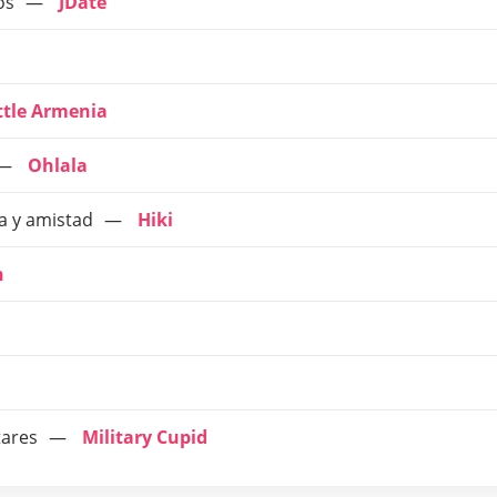
os
JDate
ttle Armenia
Ohlala
a y amistad
Hiki
n
tares
Military Cupid