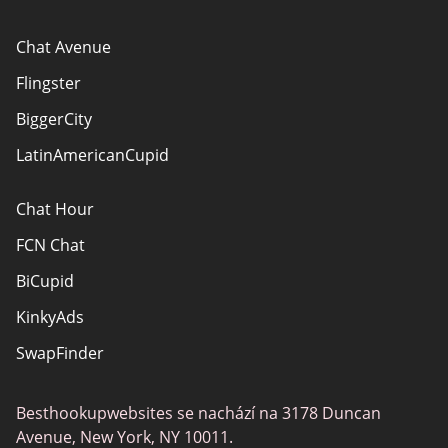
Chat Avenue
Flingster
BiggerCity
LatinAmericanCupid
Chat Hour
FCN Chat
BiCupid
KinkyAds
SwapFinder
Together2Night
Besthookupwebsites se nachází na 3178 Duncan
MyLOL
Avenue, New York, NY 10011.