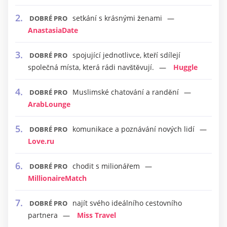
setkání s krásnými ženami
DOBRÉ PRO
AnastasiaDate
spojující jednotlivce, kteří sdílejí
DOBRÉ PRO
společná místa, která rádi navštěvují.
Huggle
Muslimské chatování a randění
DOBRÉ PRO
ArabLounge
komunikace a poznávání nových lidí
DOBRÉ PRO
Love.ru
chodit s milionářem
DOBRÉ PRO
MillionaireMatch
najít svého ideálního cestovního
DOBRÉ PRO
partnera
Miss Travel