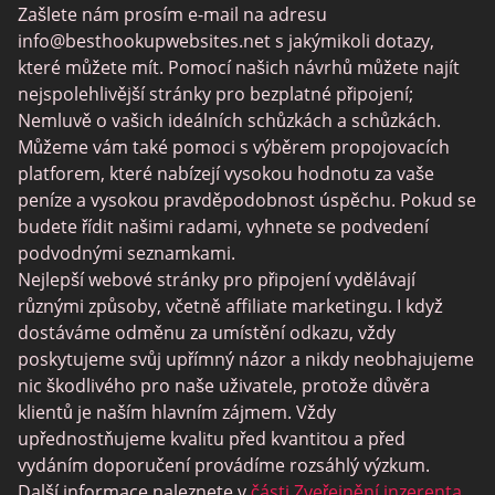
Swingtowns
Zašlete nám prosím e-mail na adresu
info@besthookupwebsites.net
s jakýmikoli dotazy,
Instabang
které můžete mít. Pomocí našich návrhů můžete najít
nejspolehlivější stránky pro bezplatné připojení;
Nemluvě o vašich ideálních schůzkách a schůzkách.
Můžeme vám také pomoci s výběrem propojovacích
platforem, které nabízejí vysokou hodnotu za vaše
peníze a vysokou pravděpodobnost úspěchu. Pokud se
budete řídit našimi radami, vyhnete se podvedení
podvodnými seznamkami.
Nejlepší webové stránky pro připojení vydělávají
různými způsoby, včetně affiliate marketingu. I když
dostáváme odměnu za umístění odkazu, vždy
poskytujeme svůj upřímný názor a nikdy neobhajujeme
nic škodlivého pro naše uživatele, protože důvěra
klientů je naším hlavním zájmem. Vždy
upřednostňujeme kvalitu před kvantitou a před
vydáním doporučení provádíme rozsáhlý výzkum.
Další informace naleznete v
části Zveřejnění inzerenta
.