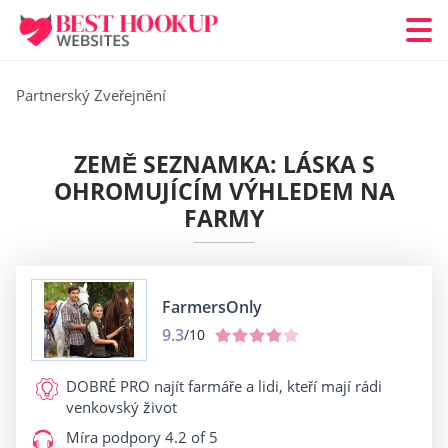
Partnerský Zveřejnění
ZEMĚ SEZNAMKA: LÁSKA S
OHROMUJÍCÍM VÝHLEDEM NA
FARMY
FarmersOnly
9.3
/10
DOBRÉ PRO
najít farmáře a lidi, kteří mají rádi
venkovský život
Míra podpory
4.2 of 5