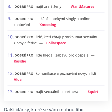
najít zralé ženy
WantMatures
DOBRÉ PRO
setkání s horkými singly a online
DOBRÉ PRO
chatování
Xmeeting
lidé, kteří chtějí prozkoumat sexuální
DOBRÉ PRO
zlomy a fetiše
Collarspace
lidé hledají zábavu pro dospělé
DOBRÉ PRO
Kasidie
komunikace a poznávání nových lidí
DOBRÉ PRO
Alua
najít sexuálního partnera
Squirt
DOBRÉ PRO
Další články, které se vám mohou líbit