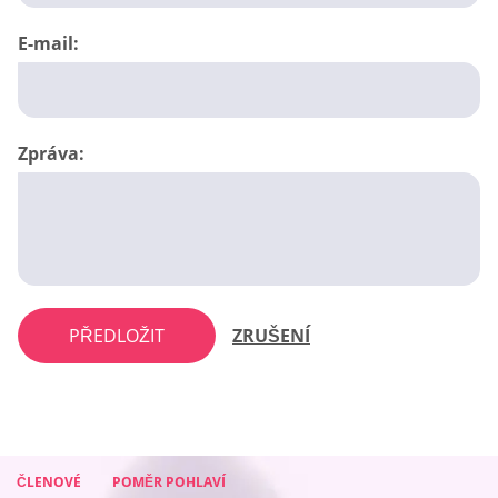
E-mail:
Zpráva:
PŘEDLOŽIT
ZRUŠENÍ
ČLENOVÉ
ČLENOVÉ
ČLENOVÉ
POMĚR POHLAVÍ
POMĚR POHLAVÍ
POMĚR POHLAVÍ
ČLENOVÉ
POMĚR POHLAVÍ