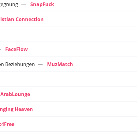
egegnung
SnapFuck
istian Connection
FaceFlow
ten Beziehungen
MuzMatch
ArabLounge
nging Heaven
rt4Free