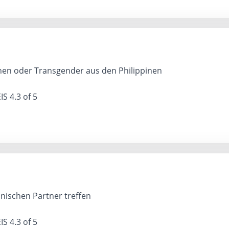
en oder Transgender aus den Philippinen
IS
4.3 of 5
inischen Partner treffen
IS
4.3 of 5