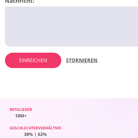
Nachricht:
EINREICHEN
STORNIEREN
MITGLIEDER
MITGLIEDER
MITGLIEDER
MITGLIEDER
10M+
10M+
10M+
10M+
GESCHLECHTERVERHÄLTNIS
GESCHLECHTERVERHÄLTNIS
GESCHLECHTERVERHÄLTNIS
GESCHLECHTERVERHÄLTNIS
59% | 41%
38% | 62%
42% | 58%
52% | 48%