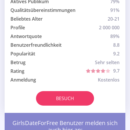
Aktives Publikum
79%
Qualitätsübereinstimmungen
91%
Beliebtes Alter
20-21
Profile
2 000 000
Antwortquote
89%
Benutzerfreundlichkeit
8.8
Popularität
9.2
Betrug
Sehr selten
9.7
Rating
Anmeldung
Kostenlos
BESUCH
GirlsDateForFree Benutzer melden sich
auch hier an: