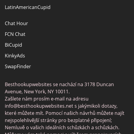
LatinAmericanCupid
Chat Hour
FCN Chat
BiCupid
KinkyAds
SwapFinder
Together2Night
Besthookupwebsites se nachází na 3178 Duncan
MyLOL
Avenue, New York, NY 10011.
Swingtowns
Zašlete nám prosím e-mail na adresu
info@besthookupwebsites.net
s jakýmikoli dotazy,
Instabang
které můžete mít. Pomocí našich návrhů můžete najít
nejspolehlivější stránky pro bezplatné připojení;
Nemluvě o vašich ideálních schůzkách a schůzkách.