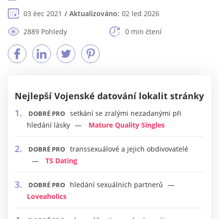
03 èec 2021
Aktualizováno:
02 led 2026
2889 Pohledy
0 min čtení
Nejlepší Vojenské datování lokalit stránky
setkání se zralými nezadanými při
DOBRÉ PRO
hledání lásky
Mature Quality Singles
transsexuálové a jejich obdivovatelé
DOBRÉ PRO
TS Dating
hledání sexuálních partnerů
DOBRÉ PRO
Loveaholics