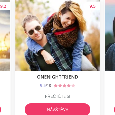
9.2
9.5
ONENIGHTFRIEND
9.5
/10
PŘEČTĚTE SI
NÁVŠTĚVA