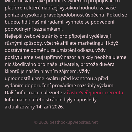
Můžeme vám také pomoci s výběrem propojovacích
platforem, které nabízejí vysokou hodnotu za vaše
peníze a vysokou pravděpodobnost úspěchu. Pokud se
budete řídit našimi radami, vyhnete se podvedení
podvodnými seznamkami.
Nejlepší webové stránky pro připojení vydělávají
různými způsoby, včetně affiliate marketingu. I když
dostáváme odměnu za umístění odkazu, vždy
poskytujeme svůj upřímný názor a nikdy neobhajujeme
nic škodlivého pro naše uživatele, protože důvěra
klientů je naším hlavním zájmem. Vždy
upřednostňujeme kvalitu před kvantitou a před
vydáním doporučení provádíme rozsáhlý výzkum.
Další informace naleznete v
části Zveřejnění inzerenta
.
Informace na této stránce byly naposledy
aktualizovány 14. září 2026.
© 2026 besthookupwebsites.net