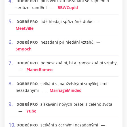
plus velikosti nezadaní se zájmem o
DOBRÉ PRO
seriózní randění
BBWCupid
lidé hledají spřízněné duše
DOBRÉ PRO
Meetville
nezadaní při hledání vztahů
DOBRÉ PRO
Smooch
homosexuální, bi a transsexuální vztahy
DOBRÉ PRO
PlanetRomeo
setkání s manželskými smýšlejícími
DOBRÉ PRO
nezadanými
MarriageMinded
získávání nových přátel z celého světa
DOBRÉ PRO
Yubo
setkání s černými nezadanými
DOBRÉ PRO