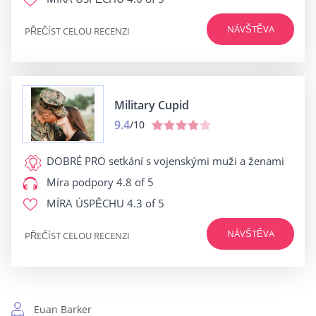
NÁVŠTĚVA
PŘEČÍST CELOU RECENZI
Military Cupid
9.4
/10
DOBRÉ PRO
setkání s vojenskými muži a ženami
Míra podpory
4.8 of 5
MÍRA ÚSPĚCHU
4.3 of 5
NÁVŠTĚVA
PŘEČÍST CELOU RECENZI
Euan Barker