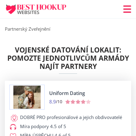
Partnerský Zveřejnění
VOJENSKÉ DATOVÁNÍ LOKALIT:
POMOZTE JEDNOTLIVCŮM ARMÁDY
NAJÍT PARTNERY
Uniform Dating
8.9
/10
DOBRÉ PRO
profesionálové a jejich obdivovatelé
Míra podpory
4.5 of 5
MÍRA ÚSPĚCHU
4.6 of 5