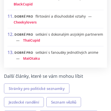
BlackCupid
flirtování a dlouhodobé vztahy
DOBRÉ PRO
Cheekylovers
setkání s dokonalým asijským partnerem
DOBRÉ PRO
ThaiCupid
setkání s fanoušky jednotlivých anime
DOBRÉ PRO
MaiOtaku
Další články, které se vám mohou líbit
Stránky pro politické seznamky
Jezdecké randění
Seznam vězňů