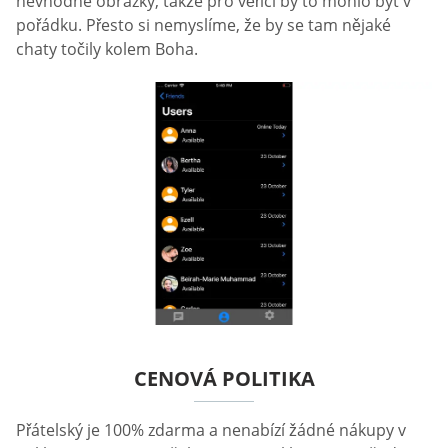
nevhodné obrázky, takže pro věřící by to mohlo být v
pořádku. Přesto si nemyslíme, že by se tam nějaké
chaty točily kolem Boha.
CENOVÁ POLITIKA
Přátelský je 100% zdarma a nenabízí žádné nákupy v