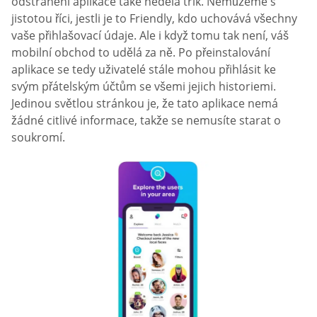
odstranění aplikace také nedělá trik. Nemůžeme s
jistotou říci, jestli je to Friendly, kdo uchovává všechny
vaše přihlašovací údaje. Ale i když tomu tak není, váš
mobilní obchod to udělá za ně. Po přeinstalování
aplikace se tedy uživatelé stále mohou přihlásit ke
svým přátelským účtům se všemi jejich historiemi.
Jedinou světlou stránkou je, že tato aplikace nemá
žádné citlivé informace, takže se nemusíte starat o
soukromí.