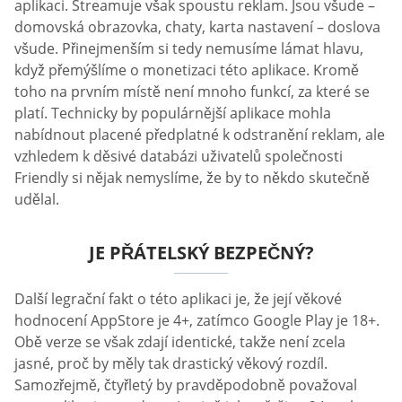
aplikaci. Streamuje však spoustu reklam. Jsou všude –
domovská obrazovka, chaty, karta nastavení – doslova
všude. Přinejmenším si tedy nemusíme lámat hlavu,
když přemýšlíme o monetizaci této aplikace. Kromě
toho na prvním místě není mnoho funkcí, za které se
platí. Technicky by populárnější aplikace mohla
nabídnout placené předplatné k odstranění reklam, ale
vzhledem k děsivé databázi uživatelů společnosti
Friendly si nějak nemyslíme, že by to někdo skutečně
udělal.
JE PŘÁTELSKÝ BEZPEČNÝ?
Další legrační fakt o této aplikaci je, že její věkové
hodnocení AppStore je 4+, zatímco Google Play je 18+.
Obě verze se však zdají identické, takže není zcela
jasné, proč by měly tak drastický věkový rozdíl.
Samozřejmě, čtyřletý by pravděpodobně považoval