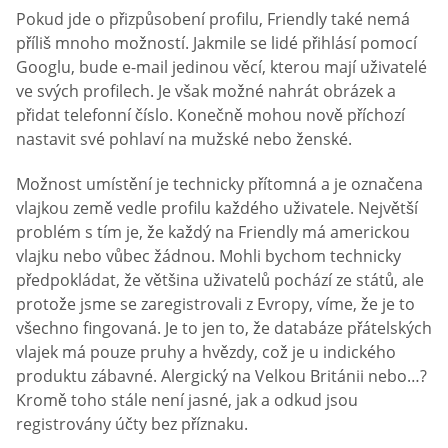
Pokud jde o přizpůsobení profilu, Friendly také nemá
příliš mnoho možností. Jakmile se lidé přihlásí pomocí
Googlu, bude e-mail jedinou věcí, kterou mají uživatelé
ve svých profilech. Je však možné nahrát obrázek a
přidat telefonní číslo. Konečně mohou nově příchozí
nastavit své pohlaví na mužské nebo ženské.
Možnost umístění je technicky přítomná a je označena
vlajkou země vedle profilu každého uživatele. Největší
problém s tím je, že každý na Friendly má americkou
vlajku nebo vůbec žádnou. Mohli bychom technicky
předpokládat, že většina uživatelů pochází ze států, ale
protože jsme se zaregistrovali z Evropy, víme, že je to
všechno fingovaná. Je to jen to, že databáze přátelských
vlajek má pouze pruhy a hvězdy, což je u indického
produktu zábavné. Alergický na Velkou Británii nebo…?
Kromě toho stále není jasné, jak a odkud jsou
registrovány účty bez příznaku.