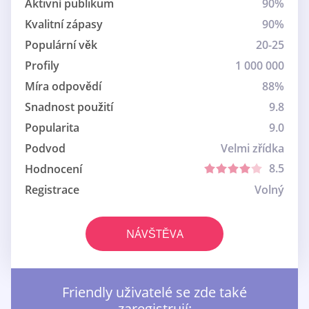
Aktivní publikum
90%
Kvalitní zápasy
90%
Populární věk
20-25
Profily
1 000 000
Míra odpovědí
88%
Snadnost použití
9.8
Popularita
9.0
Podvod
Velmi zřídka
8.5
Hodnocení
Registrace
Volný
NÁVŠTĚVA
Friendly uživatelé se zde také
zaregistrují: