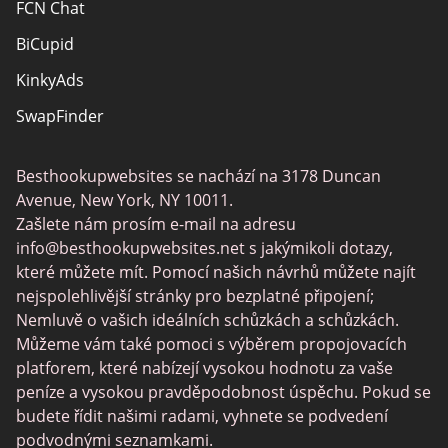
FCN Chat
BiCupid
KinkyAds
SwapFinder
Together2Night
Besthookupwebsites se nachází na 3178 Duncan
MyLOL
Avenue, New York, NY 10011.
Swingtowns
Zašlete nám prosím e-mail na adresu
info@besthookupwebsites.net
s jakýmikoli dotazy,
Instabang
které můžete mít. Pomocí našich návrhů můžete najít
nejspolehlivější stránky pro bezplatné připojení;
Nemluvě o vašich ideálních schůzkách a schůzkách.
Můžeme vám také pomoci s výběrem propojovacích
platforem, které nabízejí vysokou hodnotu za vaše
peníze a vysokou pravděpodobnost úspěchu. Pokud se
budete řídit našimi radami, vyhnete se podvedení
podvodnými seznamkami.