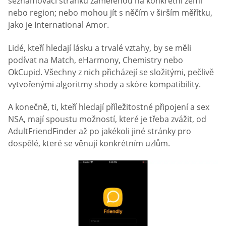
seznamovací stránku zaměřenou na konkrétní zemi
nebo region; nebo mohou jít s něčím v širším měřítku,
jako je International Amor.
Lidé, kteří hledají lásku a trvalé vztahy, by se měli
podívat na Match, eHarmony, Chemistry nebo
OkCupid. Všechny z nich přicházejí se složitými, pečlivě
vytvořenými algoritmy shody a skóre kompatibility.
A konečně, ti, kteří hledají příležitostné připojení a sex
NSA, mají spoustu možností, které je třeba zvážit, od
AdultFriendFinder až po jakékoli jiné stránky pro
dospělé, které se věnují konkrétním uzlům.