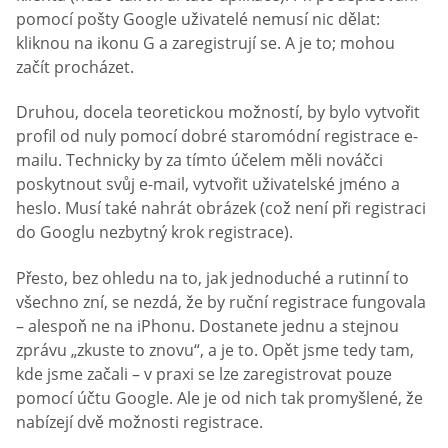
pomocí pošty Google uživatelé nemusí nic dělat:
kliknou na ikonu G a zaregistrují se. A je to; mohou
začít procházet.
Druhou, docela teoretickou možností, by bylo vytvořit
profil od nuly pomocí dobré staromódní registrace e-
mailu. Technicky by za tímto účelem měli nováčci
poskytnout svůj e-mail, vytvořit uživatelské jméno a
heslo. Musí také nahrát obrázek (což není při registraci
do Googlu nezbytný krok registrace).
Přesto, bez ohledu na to, jak jednoduché a rutinní to
všechno zní, se nezdá, že by ruční registrace fungovala
– alespoň ne na iPhonu. Dostanete jednu a stejnou
zprávu „zkuste to znovu“, a je to. Opět jsme tedy tam,
kde jsme začali – v praxi se lze zaregistrovat pouze
pomocí účtu Google. Ale je od nich tak promyšlené, že
nabízejí dvě možnosti registrace.