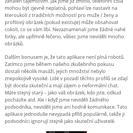
zahalen tajemstvím. Jak jsme již zmínili, telefonní čísla
mohou být zjevně neplatná, pohlaví lze nastavit na
kteroukoli z tradičních možností pro muže / ženy a
profilový obrázek (pokud existuje) může obsahovat
cokoli, co se vám líbí. Nezaznamenali jsme žádné nahé
fotky, ale upřímně řečeno, vůbec jsme neviděli mnoho
obrázků.
Dalším bonusem je, že tato aplikace není plná robotů.
Zatímco jsme během našeho zkušebního pokusu
dostali několik masáží, jejich množství nebylo
znepokojivě vysoké. Lidé v pozadí těchto profilů se zdají
být docela skuteční a mají zájem o neformální chat.
Máte stejný starý – jako váš obrázek, kdo jste, odkud
pocházíte atd. Ale i když jsme neviděli žádného
podvodníka, neviděli jsme ani hodně komunikace. Tato
aplikace jednoduše nevypadá příliš populárně, takže ji
podvodníci ignorují stejně jako skuteční uživatelé.