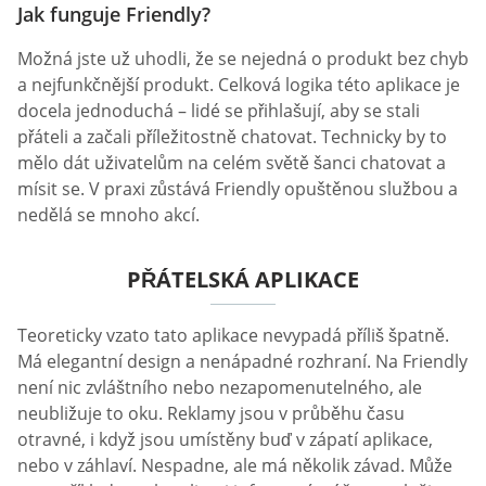
Jak funguje Friendly?
Možná jste už uhodli, že se nejedná o produkt bez chyb
a nejfunkčnější produkt. Celková logika této aplikace je
docela jednoduchá – lidé se přihlašují, aby se stali
přáteli a začali příležitostně chatovat. Technicky by to
mělo dát uživatelům na celém světě šanci chatovat a
mísit se. V praxi zůstává Friendly opuštěnou službou a
nedělá se mnoho akcí.
PŘÁTELSKÁ APLIKACE
Teoreticky vzato tato aplikace nevypadá příliš špatně.
Má elegantní design a nenápadné rozhraní. Na Friendly
není nic zvláštního nebo nezapomenutelného, ale
neubližuje to oku. Reklamy jsou v průběhu času
otravné, i když jsou umístěny buď v zápatí aplikace,
nebo v záhlaví. Nespadne, ale má několik závad. Může