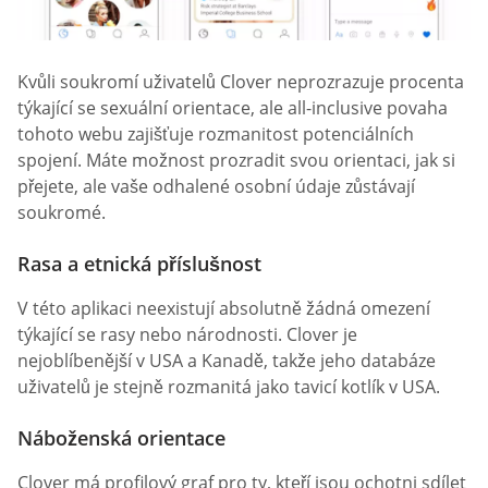
Kvůli soukromí uživatelů Clover neprozrazuje procenta
týkající se sexuální orientace, ale all-inclusive povaha
tohoto webu zajišťuje rozmanitost potenciálních
spojení. Máte možnost prozradit svou orientaci, jak si
přejete, ale vaše odhalené osobní údaje zůstávají
soukromé.
Rasa a etnická příslušnost
V této aplikaci neexistují absolutně žádná omezení
týkající se rasy nebo národnosti. Clover je
nejoblíbenější v USA a Kanadě, takže jeho databáze
uživatelů je stejně rozmanitá jako tavicí kotlík v USA.
Náboženská orientace
Clover má profilový graf pro ty, kteří jsou ochotni sdílet