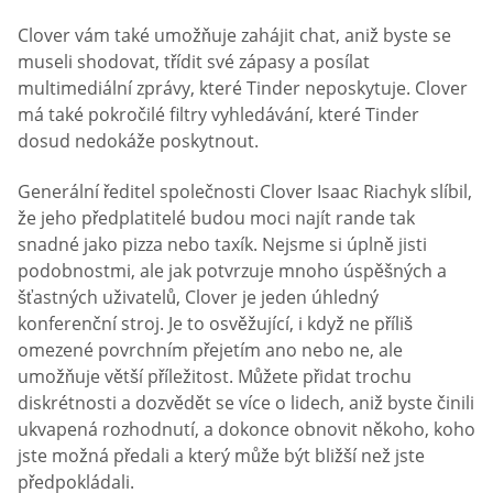
Clover vám také umožňuje zahájit chat, aniž byste se
museli shodovat, třídit své zápasy a posílat
multimediální zprávy, které Tinder neposkytuje. Clover
má také pokročilé filtry vyhledávání, které Tinder
dosud nedokáže poskytnout.
Generální ředitel společnosti Clover Isaac Riachyk slíbil,
že jeho předplatitelé budou moci najít rande tak
snadné jako pizza nebo taxík. Nejsme si úplně jisti
podobnostmi, ale jak potvrzuje mnoho úspěšných a
šťastných uživatelů, Clover je jeden úhledný
konferenční stroj. Je to osvěžující, i když ne příliš
omezené povrchním přejetím ano nebo ne, ale
umožňuje větší příležitost. Můžete přidat trochu
diskrétnosti a dozvědět se více o lidech, aniž byste činili
ukvapená rozhodnutí, a dokonce obnovit někoho, koho
jste možná předali a který může být bližší než jste
předpokládali.