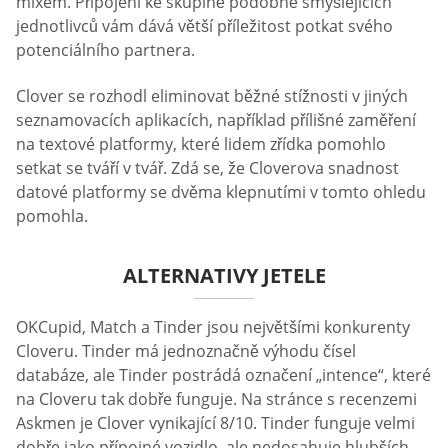
mixem. Připojení ke skupině podobně smýšlejících
jednotlivců vám dává větší příležitost potkat svého
potenciálního partnera.
Clover se rozhodl eliminovat běžné stížnosti v jiných
seznamovacích aplikacích, například přílišné zaměření
na textové platformy, které lidem zřídka pomohlo
setkat se tváří v tvář. Zdá se, že Cloverova snadnost
datové platformy se dvěma klepnutími v tomto ohledu
pomohla.
ALTERNATIVY JETELE
OKCupid, Match a Tinder jsou největšími konkurenty
Cloveru. Tinder má jednoznačně výhodu čísel
databáze, ale Tinder postrádá označení „intence“, které
na Cloveru tak dobře funguje. Na stránce s recenzemi
Askmen je Clover vynikající 8/10. Tinder funguje velmi
dobře jako přípojné vozidlo, ale nedosahuje hlubších