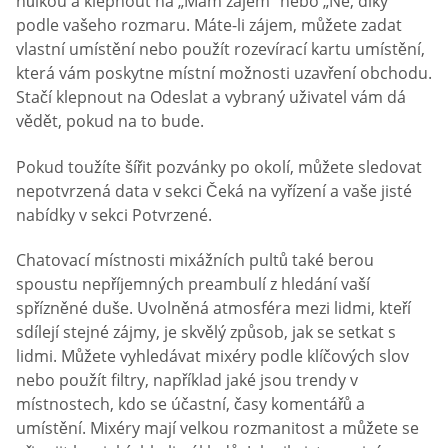
hůlkou a klepnout na „Mám zájem“ nebo „Ne, díky“
podle vašeho rozmaru. Máte-li zájem, můžete zadat
vlastní umístění nebo použít rozevírací kartu umístění,
která vám poskytne místní možnosti uzavření obchodu.
Stačí klepnout na Odeslat a vybraný uživatel vám dá
vědět, pokud na to bude.
Pokud toužíte šířit pozvánky po okolí, můžete sledovat
nepotvrzená data v sekci Čeká na vyřízení a vaše jisté
nabídky v sekci Potvrzené.
Chatovací místnosti mixážních pultů také berou
spoustu nepříjemných preambulí z hledání vaší
spřízněné duše. Uvolněná atmosféra mezi lidmi, kteří
sdílejí stejné zájmy, je skvělý způsob, jak se setkat s
lidmi. Můžete vyhledávat mixéry podle klíčových slov
nebo použít filtry, například jaké jsou trendy v
místnostech, kdo se účastní, časy komentářů a
umístění. Mixéry mají velkou rozmanitost a můžete se