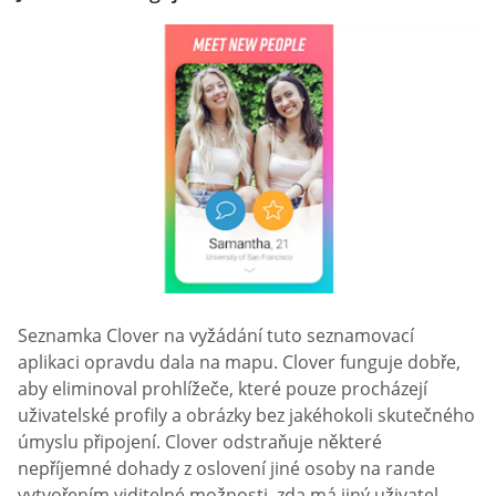
Seznamka Clover na vyžádání tuto seznamovací
aplikaci opravdu dala na mapu. Clover funguje dobře,
aby eliminoval prohlížeče, které pouze procházejí
uživatelské profily a obrázky bez jakéhokoli skutečného
úmyslu připojení. Clover odstraňuje některé
nepříjemné dohady z oslovení jiné osoby na rande
vytvořením viditelné možnosti, zda má jiný uživatel