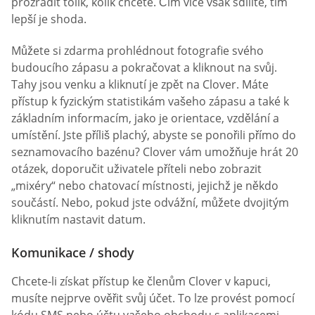
prozradit tolik, kolik chcete. Čím více však sdílíte, tím
lepší je shoda.
Můžete si zdarma prohlédnout fotografie svého
budoucího zápasu a pokračovat a kliknout na svůj.
Tahy jsou venku a kliknutí je zpět na Clover. Máte
přístup k fyzickým statistikám vašeho zápasu a také k
základním informacím, jako je orientace, vzdělání a
umístění. Jste příliš plachý, abyste se ponořili přímo do
seznamovacího bazénu? Clover vám umožňuje hrát 20
otázek, doporučit uživatele příteli nebo zobrazit
„mixéry“ nebo chatovací místnosti, jejichž je někdo
součástí. Nebo, pokud jste odvážní, můžete dvojitým
kliknutím nastavit datum.
Komunikace / shody
Chcete-li získat přístup ke členům Clover v kapuci,
musíte nejprve ověřit svůj účet. To lze provést pomocí