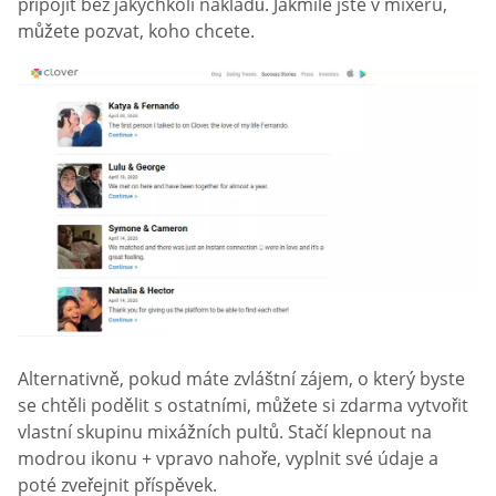
připojit bez jakýchkoli nákladů. Jakmile jste v mixéru,
můžete pozvat, koho chcete.
Alternativně, pokud máte zvláštní zájem, o který byste
se chtěli podělit s ostatními, můžete si zdarma vytvořit
vlastní skupinu mixážních pultů. Stačí klepnout na
modrou ikonu + vpravo nahoře, vyplnit své údaje a
poté zveřejnit příspěvek.