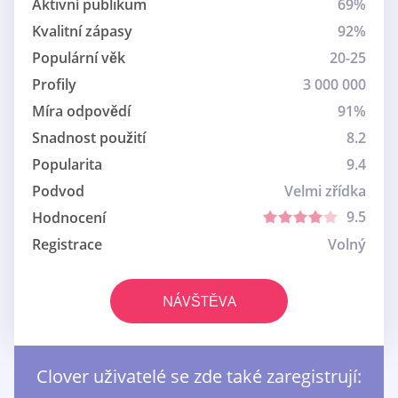
Aktivní publikum
69%
Kvalitní zápasy
92%
Populární věk
20-25
Profily
3 000 000
Míra odpovědí
91%
Snadnost použití
8.2
Popularita
9.4
Podvod
Velmi zřídka
9.5
Hodnocení
Registrace
Volný
NÁVŠTĚVA
Clover uživatelé se zde také zaregistrují: