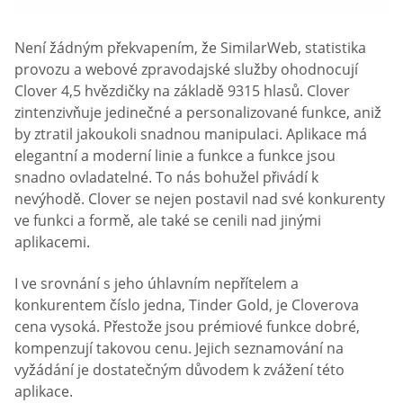
Není žádným překvapením, že SimilarWeb, statistika
provozu a webové zpravodajské služby ohodnocují
Clover 4,5 hvězdičky na základě 9315 hlasů. Clover
zintenzivňuje jedinečné a personalizované funkce, aniž
by ztratil jakoukoli snadnou manipulaci. Aplikace má
elegantní a moderní linie a funkce a funkce jsou
snadno ovladatelné. To nás bohužel přivádí k
nevýhodě. Clover se nejen postavil nad své konkurenty
ve funkci a formě, ale také se cenili nad jinými
aplikacemi.
I ve srovnání s jeho úhlavním nepřítelem a
konkurentem číslo jedna, Tinder Gold, je Cloverova
cena vysoká. Přestože jsou prémiové funkce dobré,
kompenzují takovou cenu. Jejich seznamování na
vyžádání je dostatečným důvodem k zvážení této
aplikace.