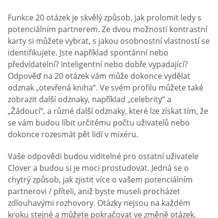
Funkce 20 otázek je skvělý způsob, jak prolomit ledy s
potenciálním partnerem. Ze dvou možností kontrastní
karty si můžete vybrat, s jakou osobnostní vlastností se
identifikujete. Jste například spontánní nebo
předvídatelní? Inteligentní nebo dobře vypadající?
Odpověď na 20 otázek vám může dokonce vydělat
odznak „otevřená kniha“. Ve svém profilu můžete také
zobrazit další odznaky, například „celebrity“ a
„Žádoucí“, a různé další odznaky, které lze získat tím, že
se vám budou líbit určitému počtu uživatelů nebo
dokonce rozesmát pět lidí v mixéru.
Vaše odpovědi budou viditelné pro ostatní uživatele
Clover a budou si je moci prostudovat. Jedná se o
chytrý způsob, jak zjistit více o vašem potenciálním
partnerovi / příteli, aniž byste museli procházet
zdlouhavými rozhovory. Otázky nejsou na každém
kroku stejné a můžete pokračovat ve změně otázek,