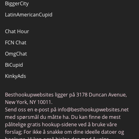
BiggerCity
LatinAmericanCupid
Chat Hour
FCN Chat
OmgChat
BiCupid
KinkyAds
SwapFinder
Besthookupwebsites ligger på 3178 Duncan Avenue,
Together2Night
New York, NY 10011.
MyLOL
Send oss en e-post på
info@besthookupwebsites.net
med spørsmål du måtte ha. Du kan finne de mest
Swingtowns
pålitelige gratis hookup-sidene ved å bruke våre
Instabang
forslag; For ikke å snakke om dine ideelle datoer og