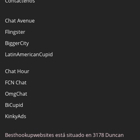
Contáctenos
Chat Avenue
Flingster
BiggerCity
LatinAmericanCupid
Chat Hour
FCN Chat
OmgChat
BiCupid
KinkyAds
SwapFinder
Besthookupwebsites está situado en 3178 Duncan
Together2Night