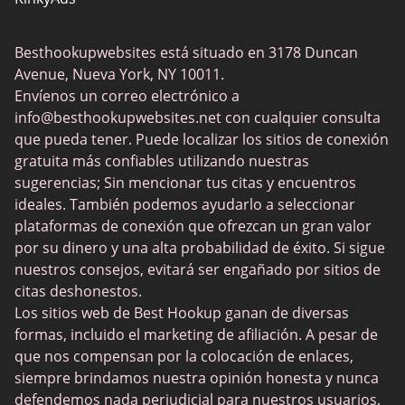
SwapFinder
Besthookupwebsites está situado en 3178 Duncan
Together2Night
Avenue, Nueva York, NY 10011.
MyLOL
Envíenos un correo electrónico a
info@besthookupwebsites.net
con cualquier consulta
Swingtowns
que pueda tener. Puede localizar los sitios de conexión
Instabang
gratuita más confiables utilizando nuestras
sugerencias; Sin mencionar tus citas y encuentros
ideales. También podemos ayudarlo a seleccionar
plataformas de conexión que ofrezcan un gran valor
por su dinero y una alta probabilidad de éxito. Si sigue
nuestros consejos, evitará ser engañado por sitios de
citas deshonestos.
Los sitios web de Best Hookup ganan de diversas
formas, incluido el marketing de afiliación. A pesar de
que nos compensan por la colocación de enlaces,
siempre brindamos nuestra opinión honesta y nunca
defendemos nada perjudicial para nuestros usuarios,