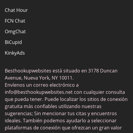
Chat Hour
FCN Chat
OmgChat
BiCupid
KinkyAds
SwapFinder
Besthookupwebsites está situado en 3178 Duncan
Together2Night
Avenue, Nueva York, NY 10011.
MyLOL
Envíenos un correo electrónico a
info@besthookupwebsites.net
con cualquier consulta
Swingtowns
que pueda tener. Puede localizar los sitios de conexión
Instabang
gratuita más confiables utilizando nuestras
sugerencias; Sin mencionar tus citas y encuentros
ideales. También podemos ayudarlo a seleccionar
plataformas de conexión que ofrezcan un gran valor