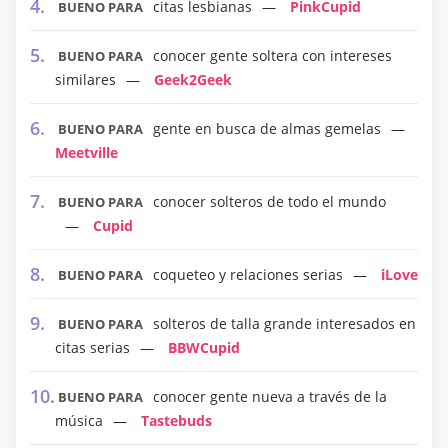
citas lesbianas
PinkCupid
BUENO PARA
conocer gente soltera con intereses
BUENO PARA
similares
Geek2Geek
gente en busca de almas gemelas
BUENO PARA
Meetville
conocer solteros de todo el mundo
BUENO PARA
Cupid
coqueteo y relaciones serias
iLove
BUENO PARA
solteros de talla grande interesados en
BUENO PARA
citas serias
BBWCupid
conocer gente nueva a través de la
BUENO PARA
música
Tastebuds