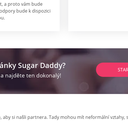
it, a proto vám bude
odpory bude k dispozici
ou.
ránky Sugar Daddy?
STA
z a najděte ten dokonalý!
 aby si našli partnera. Tady mohou mít neformální vztahy, 