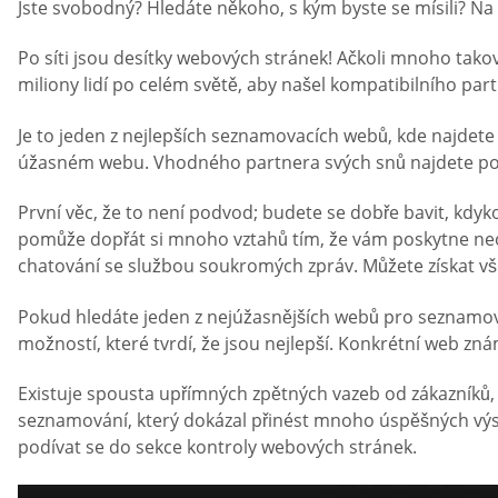
Jste svobodný? Hledáte někoho, s kým byste se mísili? N
Po síti jsou desítky webových stránek! Ačkoli mnoho tako
miliony lidí po celém světě, aby našel kompatibilního par
Je to jeden z nejlepších seznamovacích webů, kde najdete
úžasném webu. Vhodného partnera svých snů najdete po 
První věc, že to není podvod; budete se dobře bavit, kdy
pomůže dopřát si mnoho vztahů tím, že vám poskytne neom
chatování se službou soukromých zpráv. Můžete získat vše
Pokud hledáte jeden z nejúžasnějších webů pro seznamová
možností, které tvrdí, že jsou nejlepší. Konkrétní web zná
Existuje spousta upřímných zpětných vazeb od zákazníků,
seznamování, který dokázal přinést mnoho úspěšných výsled
podívat se do sekce kontroly webových stránek.