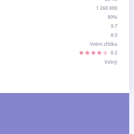
1 260 000
89%
9.7
8.0
Velmi zřídka
8.2
Volný