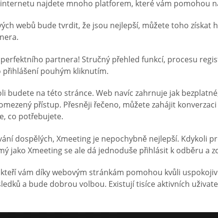
a internetu najdete mnoho platforem, které vám pomohou naj
vých webů bude tvrdit, že jsou nejlepší, můžete toho získa
tnera.
 perfektního partnera! Stručný přehled funkcí, procesu reg
přihlášení pouhým kliknutím.
koli budete na této stránce. Web navíc zahrnuje jak bezplat
ezený přístup. Přesněji řečeno, můžete zahájit konverzaci
, co potřebujete.
ní dospělých, Xmeeting je nepochybně nejlepší. Kdykoli pr
mý jako Xmeeting se ale dá jednoduše přihlásit k odběru a zc
 kteří vám díky webovým stránkám pomohou kvůli uspokojivé
ků a bude dobrou volbou. Existují tisíce aktivních uživatelů,