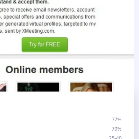
77%
70%
25-40