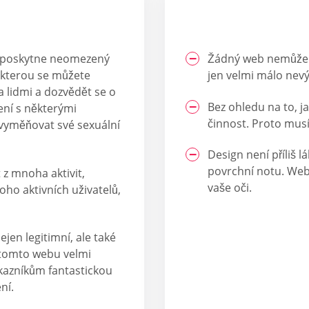
m poskytne neomezený
Žádný web nemůže bý
e kterou se můžete
jen velmi málo nevý
 lidmi a dozvědět se o
Bez ohledu na to, j
ení s některými
činnost. Proto musí
 vyměňovat své sexuální
Design není příliš 
povrchní notu. Web
 z mnoha aktivit,
vaše oči.
oho aktivních uživatelů,
ejen legitimní, ale také
 tomto webu velmi
ákazníkům fantastickou
ní.