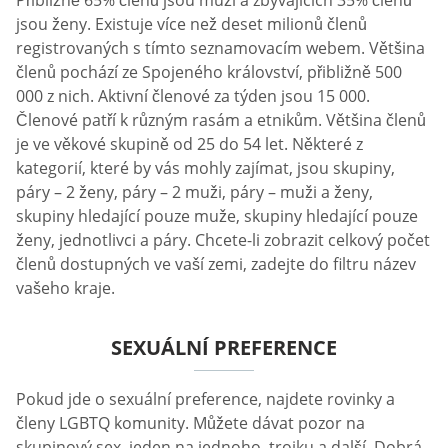
jsou ženy. Existuje více než deset milionů členů
registrovaných s tímto seznamovacím webem. Většina
členů pochází ze Spojeného království, přibližně 500
000 z nich. Aktivní členové za týden jsou 15 000.
Členové patří k různým rasám a etnikům. Většina členů
je ve věkové skupině od 25 do 54 let. Některé z
kategorií, které by vás mohly zajímat, jsou skupiny,
páry – 2 ženy, páry – 2 muži, páry – muži a ženy,
skupiny hledající pouze muže, skupiny hledající pouze
ženy, jednotlivci a páry. Chcete-li zobrazit celkový počet
členů dostupných ve vaší zemi, zadejte do filtru název
vašeho kraje.
SEXUÁLNÍ PREFERENCE
Pokud jde o sexuální preference, najdete rovinky a
členy LGBTQ komunity. Můžete dávat pozor na
skupinový sex, jeden na jednoho, trojku a další. Dobrá