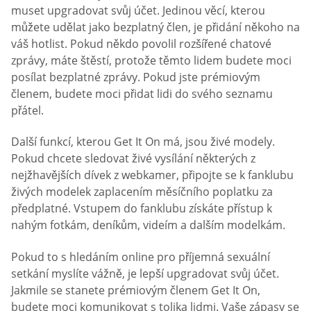
muset upgradovat svůj účet. Jedinou věcí, kterou
můžete udělat jako bezplatný člen, je přidání někoho na
váš hotlist. Pokud někdo povolil rozšířené chatové
zprávy, máte štěstí, protože těmto lidem budete moci
posílat bezplatné zprávy. Pokud jste prémiovým
členem, budete moci přidat lidi do svého seznamu
přátel.
Další funkcí, kterou Get It On má, jsou živé modely.
Pokud chcete sledovat živé vysílání některých z
nejžhavějších dívek z webkamer, připojte se k fanklubu
živých modelek zaplacením měsíčního poplatku za
předplatné. Vstupem do fanklubu získáte přístup k
nahým fotkám, deníkům, videím a dalším modelkám.
Pokud to s hledáním online pro příjemná sexuální
setkání myslíte vážně, je lepší upgradovat svůj účet.
Jakmile se stanete prémiovým členem Get It On,
budete moci komunikovat s tolika lidmi. Vaše zápasy se