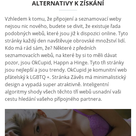
ALTERNATIVY K ZÍSKÁNÍ
Vzhledem k tomu, že připojení a seznamovací weby
nejsou nic nového, budete se divit, že existuje řada
podobných webů, které jsou již k dispozici online. Tyto
stránky každý den navštěvuje obrovské množství lidí.
Kdo má rád sám, že? Některé z předních
seznamovacích webů, na které by si to měli dávat
pozor, jsou OkCupid, Happn a Hinge. Tyto tři stránky
jsou nejlepší a jsou trendy. OkCupid je komunitní web
přátelský k LGBTQ +. Stránka Závěs má minimalistický
design a vypadá super atraktivně. Inteligentní
algoritmy shody všech těchto tří webů usnadní vaši
cestu hledání vašeho přípojného partnera.