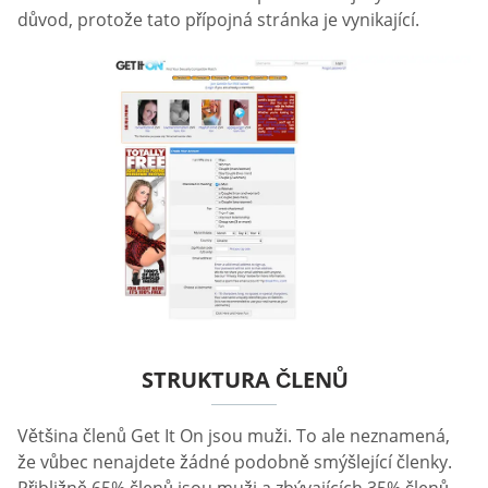
důvod, protože tato přípojná stránka je vynikající.
STRUKTURA ČLENŮ
Většina členů Get It On jsou muži. To ale neznamená,
že vůbec nenajdete žádné podobně smýšlející členky.
Přibližně 65% členů jsou muži a zbývajících 35% členů