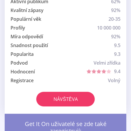
Aktivní publikum
62%
Kvalitní zápasy
92%
Populární věk
20-35
Profily
10 000 000
Míra odpovědí
92%
Snadnost použití
9.5
Popularita
9.3
Podvod
Velmi zřídka
9.4
Hodnocení
Registrace
Volný
NÁVŠTĚVA
Get It On uživatelé se zde také
zaregistrují: