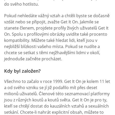
do svého hotlistu.
Pokud nehledáte vážný vztah a chtěli byste se dočasně
vzdát nebo se připojit, zvažte Get It On. Jakmile se
stanete členem, projdete profily živých uživatelů Get It
On. Spolu s profilovými obrázky uvidíte také procento
kompatibility. Můžete také hledat lidi, kteří jsou v
nejbližší blízkosti vašeho místa. Pokud se nudíte a
chcete se setkat s těmi nejžhavějšími lidmi v okolí,
jednoduše začněte procházet.
Kdy byl založen?
Všechno to začalo v roce 1999. Get It On je kolem 11 let
a od svého vzniku se jí již podařilo mít přes deset
milionů uživatelů. Členové této seznamovací platformy
jsou z různých koutů a koutů světa. Get It On je pro ty,
kteří se chtějí dostat do kauzálních vztahů a sexuálních
setkání. Chcete-li nahrát explicitní obsah, můžete to