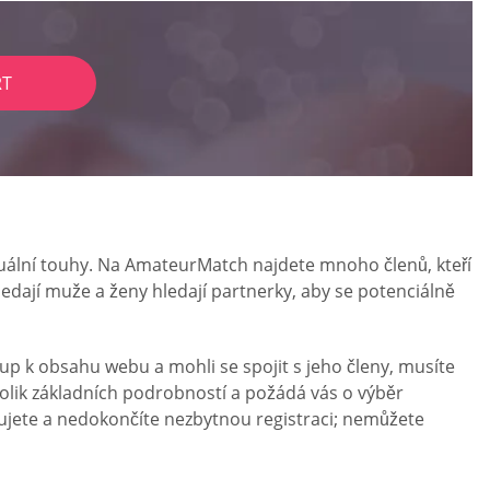
RT
ální touhy. Na AmateurMatch najdete mnoho členů, kteří
ledají muže a ženy hledají partnerky, aby se potenciálně
p k obsahu webu a mohli se spojit s jeho členy, musíte
lik základních podrobností a požádá vás o výběr
ujete a nedokončíte nezbytnou registraci; nemůžete