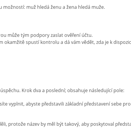
vou možností: muž hledá ženu a žena hledá muže.
erou může tým podpory zaslat ověření účtu.
m okamžitě spustí kontrolu a dá vám vědět, zda je k dispozic
 úspěchu. Krok dva a poslední; obsahuje následující pole:
síte vyplnit, abyste představili základní představení sebe pro
iděli, protože název by měl být takový, aby poskytoval předst