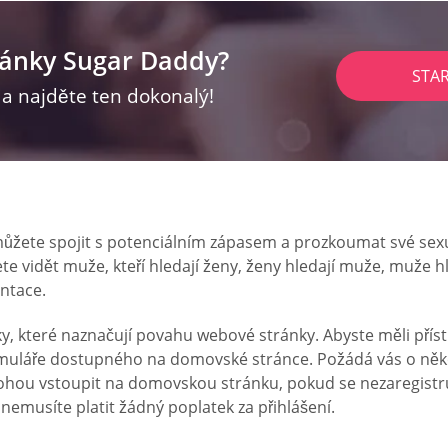
ránky Sugar Daddy?
STA
z a najděte ten dokonalý!
žete spojit s potenciálním zápasem a prozkoumat své sexu
te vidět muže, kteří hledají ženy, ženy hledají muže, muže h
entace.
které naznačují povahu webové stránky. Abyste měli přístu
rmuláře dostupného na domovské stránce. Požádá vás o něko
mohou vstoupit na domovskou stránku, pokud se nezaregistr
emusíte platit žádný poplatek za přihlášení.