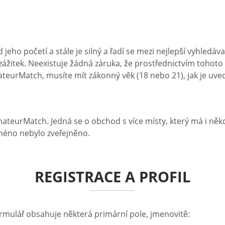
d jeho početí a stále je silný a řadí se mezi nejlepší vyhle
zážitek. Neexistuje žádná záruka, že prostřednictvím tohot
eurMatch, musíte mít zákonný věk (18 nebo 21), jak je uvede
teurMatch. Jedná se o obchod s více místy, který má i někol
méno nebylo zveřejněno.
REGISTRACE A PROFIL
mulář obsahuje některá primární pole, jmenovitě: