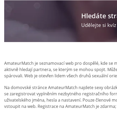
Hledáte st
Udělejte si kví
AmateurMatch je seznamovací web pro dospělé, kde se mů
aktivně hledají partnera, se kterým se mohou spojit. Může
spárovali. Web je otevřen lidem všech druhů sexuální ori
Na domovské stránce AmateurMatch najdete sexy obrázky, 
se zaregistrovat vyplněním nezbytného registračního fo
uživatelského jména, hesla a nastavení. Pouze členové 
vstoupit na web. Registrace na AmateurMatch je zdarma; n