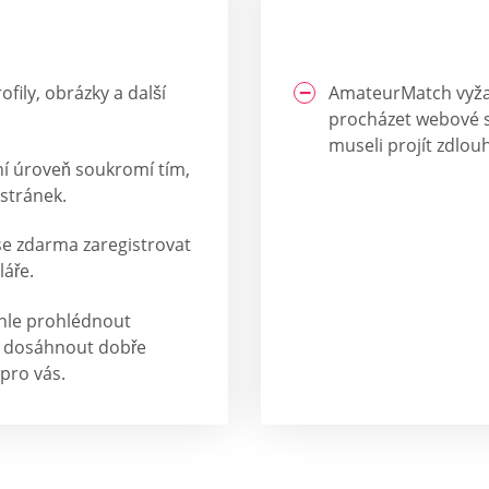
ily, obrázky a další
AmateurMatch vyžad
procházet webové s
museli projít zdlo
dní úroveň soukromí tím,
stránek.
e zdarma zaregistrovat
láře.
chle prohlédnout
e dosáhnout dobře
pro vás.