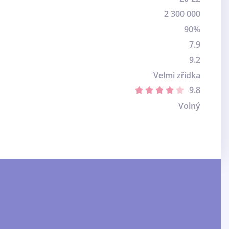
2 300 000
90%
7.9
9.2
Velmi zřídka
9.8
Volný