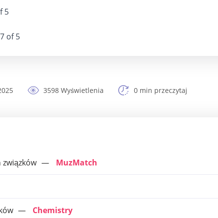
f 5
7 of 5
2025
3598 Wyświetlenia
0 min przeczytaj
 związków
MuzMatch
zków
Chemistry