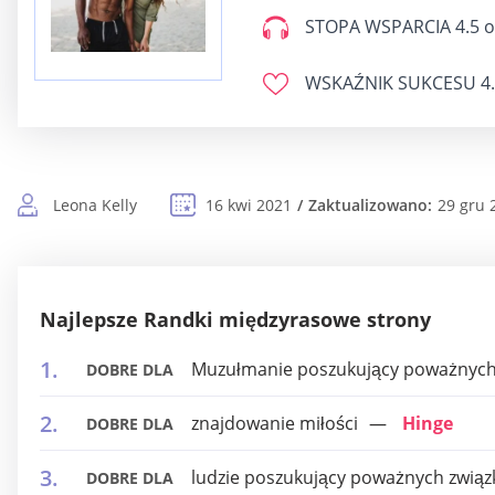
STOPA WSPARCIA
4.5 o
WSKAŹNIK SUKCESU
4.
Leona Kelly
16 kwi 2021
Zaktualizowano:
29 gru 
Najlepsze Randki międzyrasowe strony
Muzułmanie poszukujący poważnych
DOBRE DLA
znajdowanie miłości
Hinge
DOBRE DLA
ludzie poszukujący poważnych zwią
DOBRE DLA