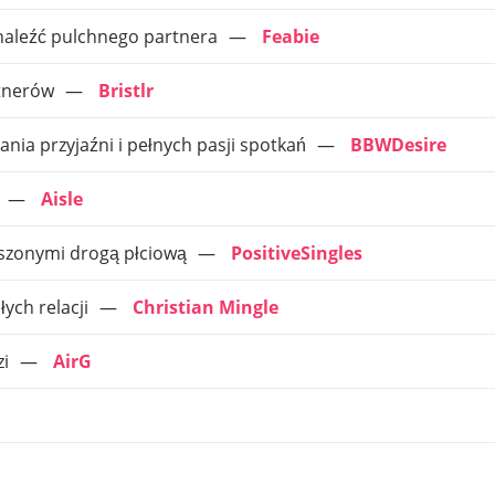
znaleźć pulchnego partnera
Feabie
tnerów
Bristlr
nia przyjaźni i pełnych pasji spotkań
BBWDesire
Aisle
szonymi drogą płciową
PositiveSingles
ych relacji
Christian Mingle
zi
AirG